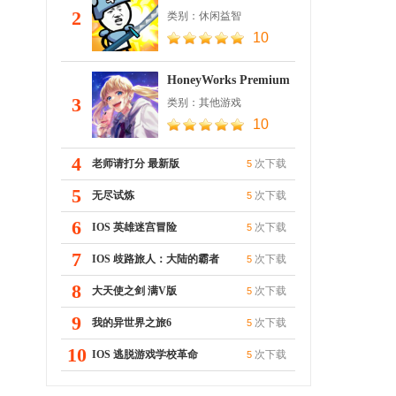
2
类别：休闲益智
10
HoneyWorks Premium
Live
3
类别：其他游戏
10
4
老师请打分 最新版
次下载
5
5
无尽试炼
次下载
5
6
IOS 英雄迷宫冒险
次下载
5
7
IOS 歧路旅人：大陆的霸者
次下载
5
8
大天使之剑 满V版
次下载
5
9
我的异世界之旅6
次下载
5
10
IOS 逃脱游戏学校革命
次下载
5