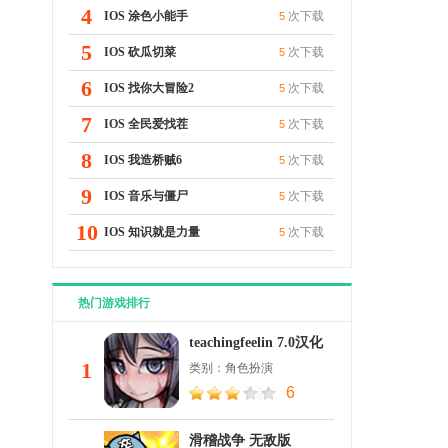
4
IOS 涂色小能手
次下载
5
5
IOS 砍瓜切菜
次下载
5
6
IOS 找你大冒险2
次下载
5
7
IOS 全民爱找茬
次下载
5
8
IOS 我造桥贼6
次下载
5
9
IOS 音乐与僵尸
次下载
5
10
IOS 知识就是力量
次下载
5
热门游戏排行
teachingfeelin 7.0汉化
1
类别：角色扮演
6
滑稽战争 无敌版