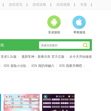
|
游戏资讯
|
游戏攻略
|
游戏视频
|
专题
|
安卓游戏
苹果游戏
游戏
安卓1.2c版
孤胆车神：新奥尔良 官方正版
从今天开始做老
|
|
IOS 冒险小分队
IOS 我扔球贼六
IOS 我要开网吧
|
|
|
|