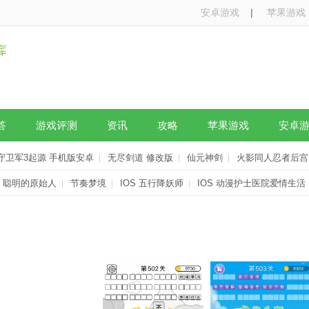
安卓游戏
|
苹果游戏
答
游戏评测
资讯
攻略
苹果游戏
安卓
守卫军3起源 手机版安卓
无尽剑道 修改版
仙元神剑
火影同人忍者后宫 
|
|
|
S 聪明的原始人
节奏梦境
IOS 五行降妖师
IOS 动漫护士医院爱情生活
|
|
|