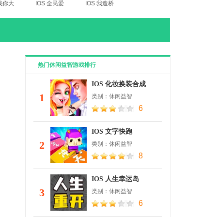
 找你大
IOS 全民爱
IOS 我造桥
险2
找茬
贼6
热门休闲益智游戏排行
IOS 化妆换装合成
1
类别：休闲益智
6
IOS 文字快跑
2
类别：休闲益智
8
IOS 人生幸运岛
3
类别：休闲益智
6