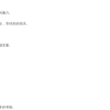
。
的脑力。
法，等待您的闯关。
成语量。
多的考验。