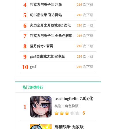
4
巧克力与香子兰 污版
次下载
216
5
幻书启世录 官方网站
次下载
216
6
火力全开之开放城市2 汉化
次下载
216
7
破解版
巧克力与香子兰 全角色解锁
次下载
216
8
蓝月传奇2 官网
次下载
216
9
gta4自由城之章 安卓版
次下载
216
10
gta4
次下载
216
热门游戏排行
teachingfeelin 7.0汉化
1
类别：角色扮演
6
滑稽战争 无敌版