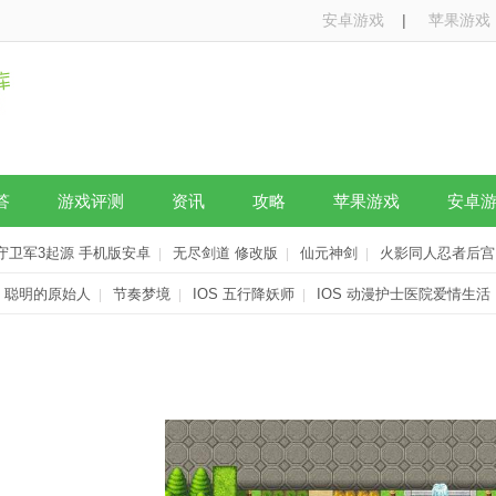
安卓游戏
|
苹果游戏
答
游戏评测
资讯
攻略
苹果游戏
安卓
守卫军3起源 手机版安卓
无尽剑道 修改版
仙元神剑
火影同人忍者后宫 
|
|
|
S 聪明的原始人
节奏梦境
IOS 五行降妖师
IOS 动漫护士医院爱情生活
|
|
|