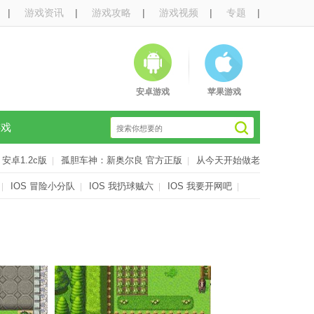
|
游戏资讯
|
游戏攻略
|
游戏视频
|
专题
|
安卓游戏
苹果游戏
游戏
安卓1.2c版
孤胆车神：新奥尔良 官方正版
从今天开始做老
|
|
IOS 冒险小分队
IOS 我扔球贼六
IOS 我要开网吧
|
|
|
|