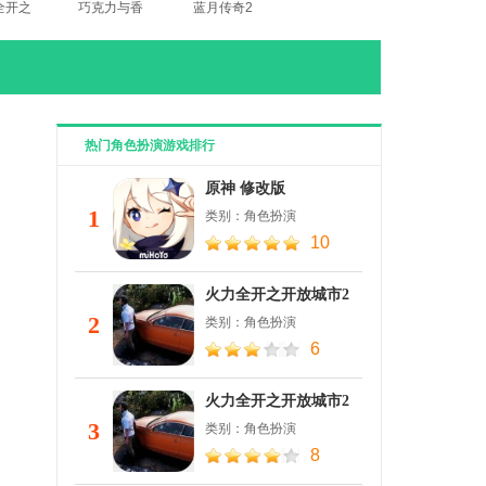
全开之
巧克力与香
蓝月传奇2
城市2
子兰 全角
官网
破解版
色解锁
热门角色扮演游戏排行
原神 修改版
1
类别：角色扮演
10
火力全开之开放城市2
无限金币钻石版
2
类别：角色扮演
6
火力全开之开放城市2
破解版
3
类别：角色扮演
8