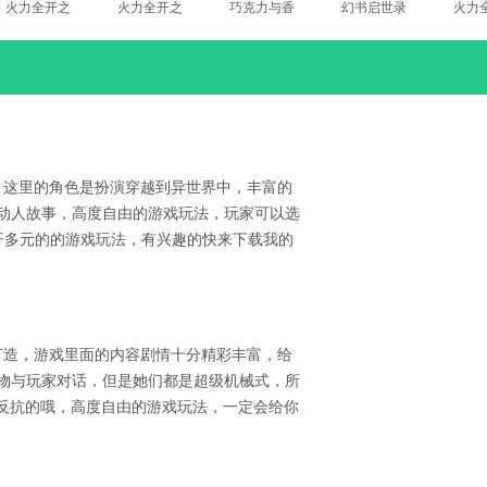
火力全开之
火力全开之
巧克力与香
幻书启世录
火力
开放城市2
开放城市2
子兰 污版
官方网站
开放
无限金币钻
破解版
汉化
石版
，这里的角色是扮演穿越到异世界中，丰富的
的动人故事，高度自由的游戏玩法，玩家可以选
开多元的的游戏玩法，有兴趣的快来下载我的
打造，游戏里面的内容剧情十分精彩丰富，给
人物与玩家对话，但是她们都是超级机械式，所
反抗的哦，高度自由的游戏玩法，一定会给你