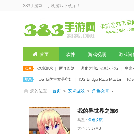
383手游网，手机游戏下载库！
首页
软件
游戏视频
游戏问
砂糖游戏
匿耳囚笼
进化之地2 安卓汉化版
皇家
安卓
|
|
|
师 免费版
找茬我贼快
|
|
IOS 我的室友是空姐
IOS Bridge Race Master
IO
苹果
|
|
IOS 我造桥贼6
|
您的位置：
首页
>
安卓游戏
>
角色扮演
>
我的异世界之旅6
类型：
角色扮演
大小：
5.17MB