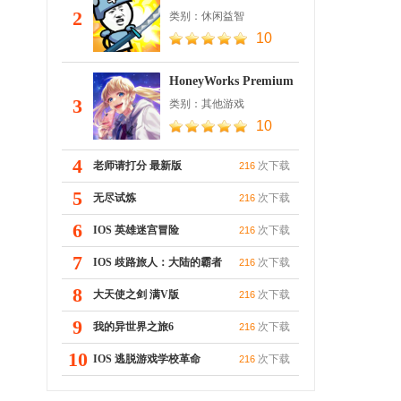
2
类别：休闲益智
10
HoneyWorks Premium
Live
3
类别：其他游戏
10
4
老师请打分 最新版
次下载
216
5
无尽试炼
次下载
216
6
IOS 英雄迷宫冒险
次下载
216
7
IOS 歧路旅人：大陆的霸者
次下载
216
8
大天使之剑 满V版
次下载
216
9
我的异世界之旅6
次下载
216
10
IOS 逃脱游戏学校革命
次下载
216