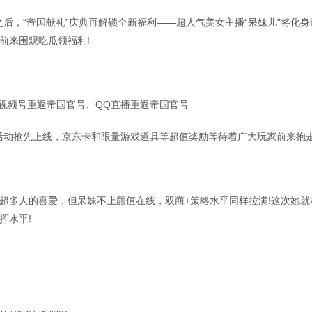
之后，“帝国献礼”庆典再解锁全新福利——超人气美女主播“呆妹儿”将化
前来围观吃瓜领福利!
信视频号重返帝国官号、QQ直播重返帝国官号
”活动抢先上线，京东卡和限量游戏道具等超值奖励等待着广大玩家前来抱
超多人的喜爱，但呆妹不止颜值在线，双商+策略水平同样拉满!这次她就
挥水平!