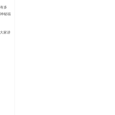
友有多
得神秘福
大家讲