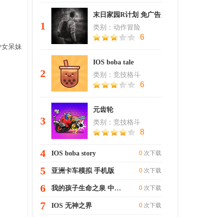
末日家园R计划 免广告版
1
类别：动作冒险
6
少女呆妹
IOS boba tale
2
类别：竞技格斗
6
元齿轮
3
类别：竞技格斗
8
4
IOS boba story
0
次下载
5
亚洲卡车模拟 手机版
0
次下载
6
我的孩子生命之泉 中文版
0
次下载
7
IOS 无神之界
0
次下载