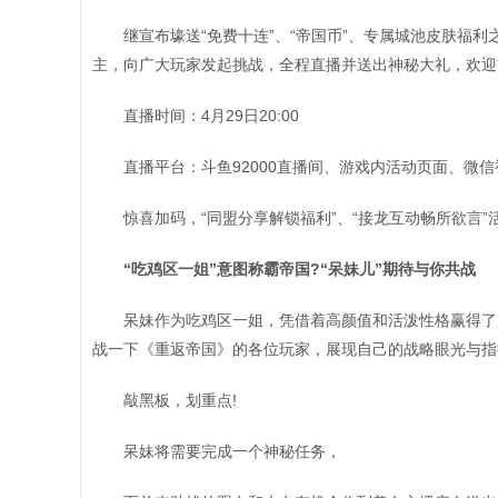
继宣布壕送“免费十连”、“帝国币”、专属城池皮肤福利
主，向广大玩家发起挑战，全程直播并送出神秘大礼，欢迎
直播时间：4月29日20:00
直播平台：斗鱼92000直播间、游戏内活动页面、微
惊喜加码，“同盟分享解锁福利”、“接龙互动畅所欲言
“吃鸡区一姐”意图称霸帝国?“呆妹儿”期待与你共战
呆妹作为吃鸡区一姐，凭借着高颜值和活泼性格赢得了
战一下《重返帝国》的各位玩家，展现自己的战略眼光与指
敲黑板，划重点!
呆妹将需要完成一个神秘任务，