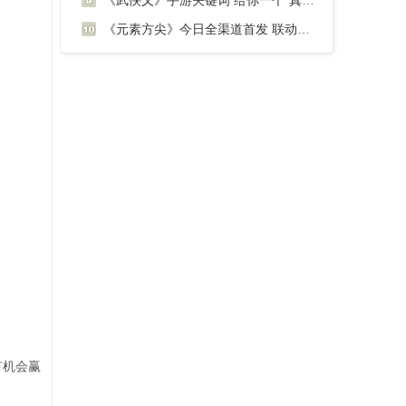
《武侠乂》手游关键词 给你一个“真武侠”
《元素方尖》今日全渠道首发 联动《西行纪
有机会赢