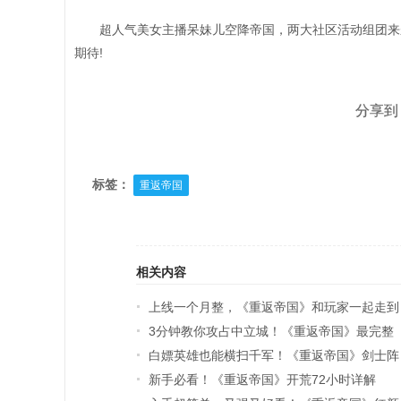
超人气美女主播呆妹儿空降帝国，两大社区活动组团来
期待!
分享到
标签：
重返帝国
相关内容
上线一个月整，《重返帝国》和玩家一起走到
3分钟教你攻占中立城！《重返帝国》最完整
战场中央
白嫖英雄也能横扫千军！《重返帝国》剑士阵
的保姆级指南
新手必看！《重返帝国》开荒72小时详解
容组建技巧