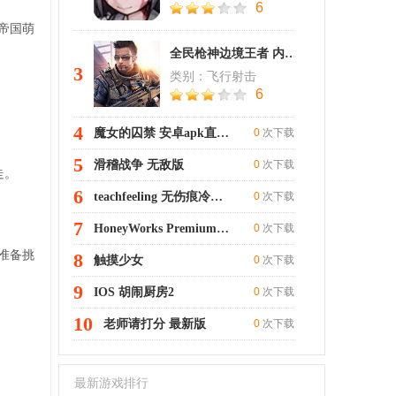
6
身帝国萌
全民枪神边境王者 内测版
3
类别：飞行射击
6
4
魔女的囚禁 安卓apk直装版
0
次下载
5
滑稽战争 无敌版
0
次下载
走。
6
teachfeeling 无伤痕冷狐版3.0
0
次下载
7
HoneyWorks Premium Live
0
次下载
准备挑
8
触摸少女
0
次下载
9
IOS 胡闹厨房2
0
次下载
10
老师请打分 最新版
0
次下载
最新游戏排行