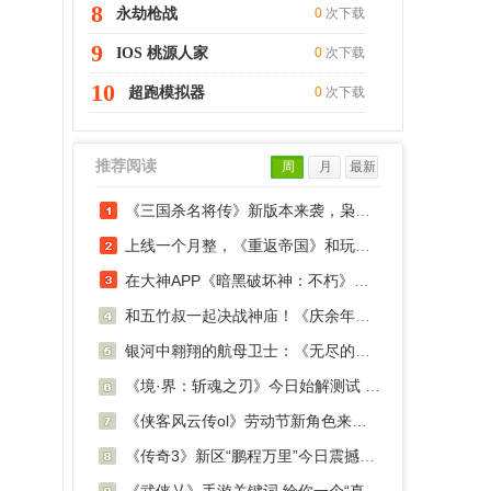
8
永劫枪战
0
次下载
9
IOS 桃源人家
0
次下载
10
超跑模拟器
0
次下载
推荐阅读
周
月
最新
《三国杀名将传》新版本来袭，枭骨袁术狂傲登
上线一个月整，《重返帝国》和玩家一起走到战
在大神APP《暗黑破坏神：不朽》圈子分享吃喝
和五竹叔一起决战神庙！《庆余年》手游新版本
银河中翱翔的航母卫士：《无尽的拉格朗日》战
《境·界：斩魂之刃》今日始解测试 死神队长
《侠客风云传ol》劳动节新角色来袭 天机道
《传奇3》新区“鹏程万里”今日震撼启程！云