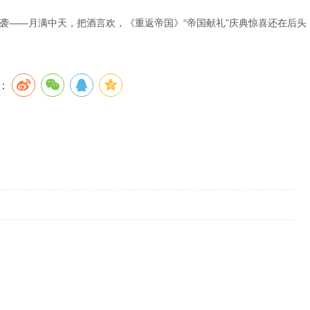
袭——月满中天，把酒言欢，《重返帝国》“帝国献礼”庆典惊喜还在后头
：