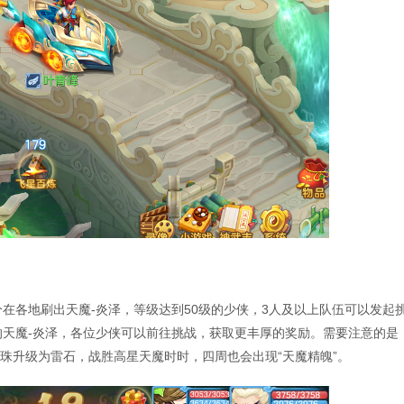
整点10分在各地刷出天魔-炎泽，等级达到50级的少侠，3人及以上队伍可以发起
的天魔-炎泽，各位少侠可以前往挑战，获取更丰厚的奖励。需要注意的是
雷珠升级为雷石，战胜高星天魔时时，四周也会出现“天魔精魄”。