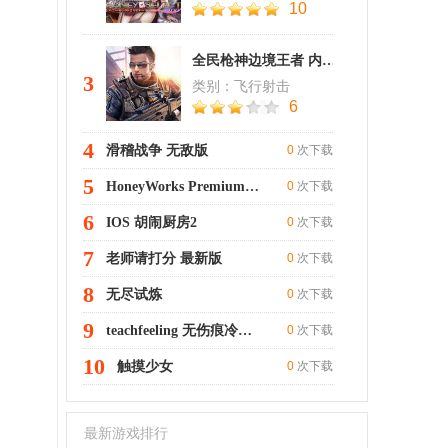
10
全民枪神边境王者 内测版
3
类别：飞行射击
6
4
滑稽战争 无敌版
0
次下载
5
HoneyWorks Premium Live
0
次下载
6
IOS 胡闹厨房2
0
次下载
7
老师请打分 最新版
0
次下载
8
无尽试炼
0
次下载
9
teachfeeling 无伤痕冷狐版3.0
0
次下载
10
触摸少女
0
次下载
最新游戏排行