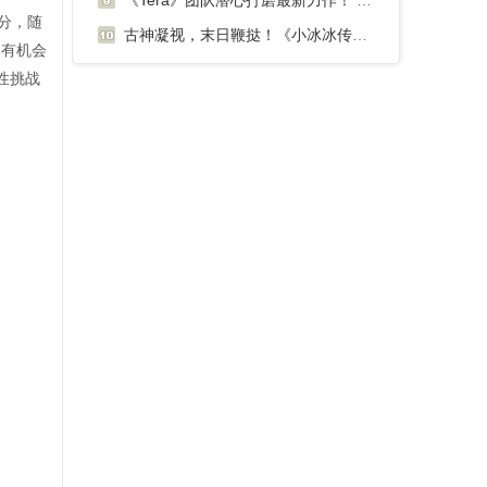
《Tera》团队潜心打磨最新力作！ 《无神之界
0分，随
古神凝视，末日鞭挞！《小冰冰传奇》魂匣泰坦奈
，有机会
性挑战