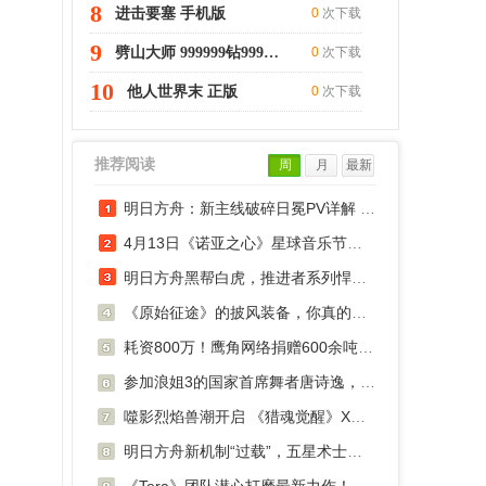
8
进击要塞 手机版
0
次下载
9
劈山大师 999999钻999999金币
0
次下载
10
他人世界末 正版
0
次下载
推荐阅读
周
月
最新
明日方舟：新主线破碎日冕PV详解 新四星落地
4月13日《诺亚之心》星球音乐节，线上云摇滚
明日方舟黑帮白虎，推进者系列悍将——因陀罗
《原始征途》的披风装备，你真的弄懂了吗？
耗资800万！鹰角网络捐赠600余吨蔬菜，用于上海
参加浪姐3的国家首席舞者唐诗逸，竟是绝对演
噬影烈焰兽潮开启 《猎魂觉醒》X《神都夜行
明日方舟新机制“过载”，五星术士干员——洛