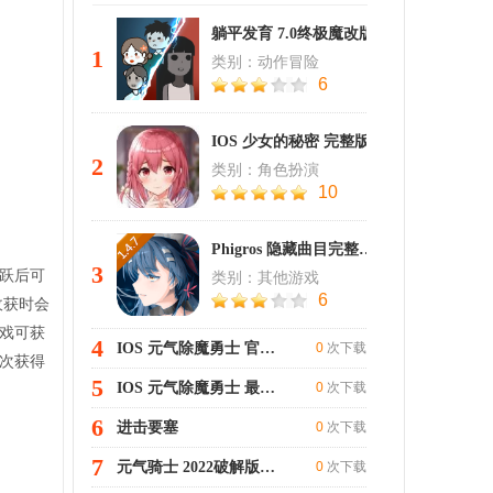
躺平发育 7.0终极魔改版
1
类别：动作冒险
6
IOS 少女的秘密 完整版
2
类别：角色扮演
10
Phigros 隐藏曲目完整下载
3
活跃后可
类别：其他游戏
6
收获时会
戏可获
4
IOS 元气除魔勇士 官方版
0
次下载
次获得
5
IOS 元气除魔勇士 最新版
0
次下载
6
进击要塞
0
次下载
7
元气骑士 2022破解版全无限版安卓版下载
0
次下载